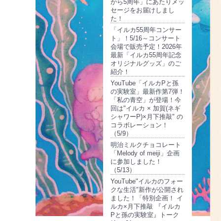
から5周年」にあたりメッ
セージをお届けしまし
た！
「イルカ55周年コンサー
ト」！5/16～コンサート
会場で販売予定！2026年
最新「イルカ55周年記念
オリジナルグッズ」のご
紹介！
YouTube「イルカPと孫
の実験室」最新作第7弾！
「私の青空」が登場！今
回は"イルカ × 加賀(ネギ
シャワーP)×月下推敲" の
コラボレーション！
（5/9）
明治ミルクチョコレート
「Melody of meiji」企画
に参加しました！
（5/13）
YouTube"イルカのフォー
クな生活"新作が公開され
ました！「特別企画！ イ
ルカ×月下推敲 『イルカ
Pと孫の実験室』トーク