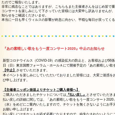
たのでご報告いたします。
非常に残念なことではありますが、こちらもまた主催者さんをはじめ皆で重
コンサートを楽しみにして下さっていた皆様には大変申し訳ありませんが、
知らせをご確認くださいませ。
本当に一日も早くウィルスの影響が終息に向かい、平穏な毎日が戻ってくる
『あの素晴しい歌をもう一度コンサート2020』中止のお知らせ
新型コロナウイルス（COVID-19）の感染拡大の防止と、お客様および関
日（日）東京国際フォーラム・ホールＡにて開催予定の『あの素晴しい歌を
【中止】
させていただきます。
本イベントを楽しみにしていただいておりました皆様には、大変ご迷惑を
び申し上げます。
【主催者ニッポン放送よりチケットご購入者様へ】
ご購入いただきましたチケットについては
『払い戻し』
とさせていただき
払い戻しの詳細に関しては、「あの素晴しい歌をもう一度コンサート2020
（水）をめどにご案内いたしますので、チケットを無くさないようにお手
お願い申し上げます。
払い戻しにはチケットが必ず必要になりますので、紛失なされないように