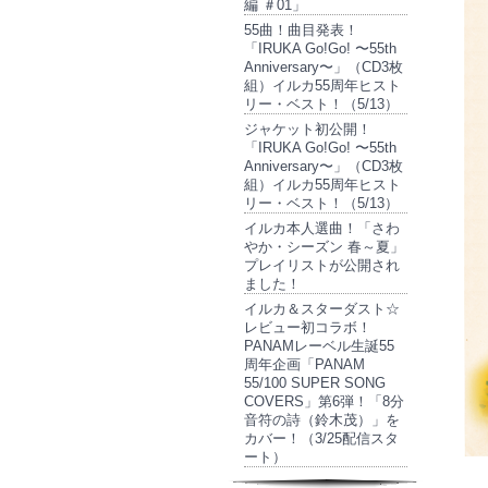
編 ＃01」
55曲！曲目発表！
「IRUKA Go!Go! 〜55th
Anniversary〜」（CD3枚
組）イルカ55周年ヒスト
リー・ベスト！（5/13）
ジャケット初公開！
「IRUKA Go!Go! 〜55th
Anniversary〜」（CD3枚
組）イルカ55周年ヒスト
リー・ベスト！（5/13）
イルカ本人選曲！「さわ
やか・シーズン 春～夏」
プレイリストが公開され
ました！
イルカ＆スターダスト☆
レビュー初コラボ！
PANAMレーベル生誕55
周年企画「PANAM
55/100 SUPER SONG
COVERS」第6弾！「8分
音符の詩（鈴木茂）」を
カバー！（3/25配信スタ
ート）