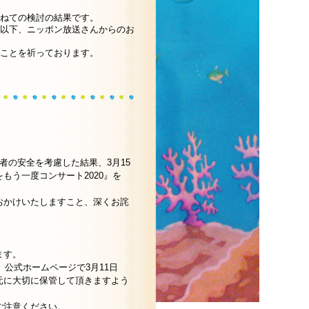
ねての検討の結果です。
以下、ニッポン放送さんからのお
ことを祈っております。
係者の安全を考慮した結果、3月15
もう一度コンサート2020』を
おかけいたしますこと、深くお詫
ます。
」公式ホームページで3月11日
元に大切に保管して頂きますよう
ご注意ください。