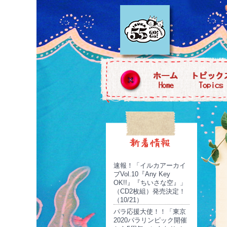
速報！「イルカアーカイ
ブVol.10『Any Key
OK!!』『ちいさな空』」
（CD2枚組）発売決定！
（10/21）
パラ応援大使！！「東京
2020パラリンピック開催