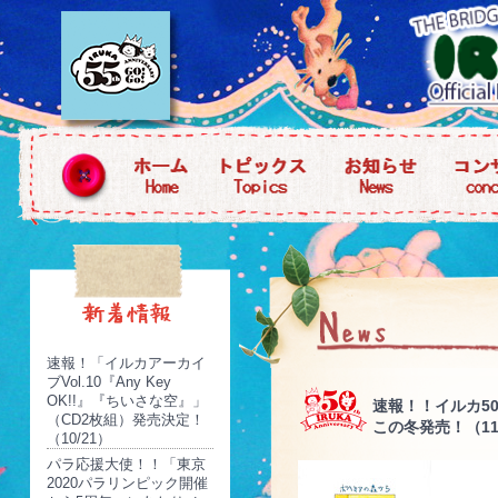
速報！「イルカアーカイ
ブVol.10『Any Key
OK!!』『ちいさな空』」
速報！！イルカ50
（CD2枚組）発売決定！
この冬発売！（11
（10/21）
パラ応援大使！！「東京
2020パラリンピック開催