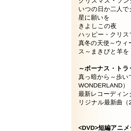
クリスマス・ソン
いつの日か二人で
星に願いを
きよしこの夜
ハッピー・クリスマス（
真冬の天使～ウィ
ス～まきびと羊を
～ボーナス・トラ
真っ暗から～歩いて
WONDERLAND
最新レコーディン
リジナル最新曲（2
<DVD>短編ア