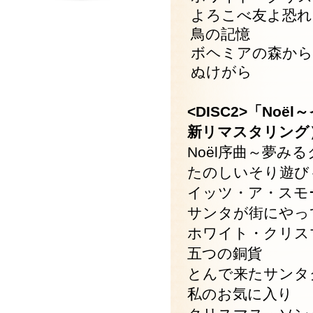
よろこべ友よ恐れ
鳥の記憶
ボヘミアの森から
ぬけがら
<DISC2>「No
新リマスタリング
Noël序曲～夢み
たのしいそり遊び
イッツ・ア・スモ
サンタが街にやっ
ホワイト・クリス
五つの銅貨
とんで来たサンタ
私のお気に入り