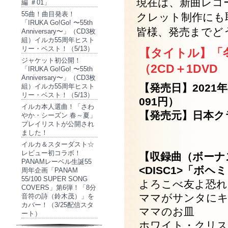
現在は、新曲レコ
編 ＃01」
55曲！曲目発表！
クレット制作にも
「IRUKA Go!Go! 〜55th
皆様、発売までど
Anniversary〜」（CD3枚
組）イルカ55周年ヒスト
リー・ベスト！（5/13）
【タイトル】「冬
ジャケット初公開！
（2CD＋1DVD
「IRUKA Go!Go! 〜55th
Anniversary〜」（CD3枚
【発売日】2021年
組）イルカ55周年ヒスト
リー・ベスト！（5/13）
091円）
イルカ本人選曲！「さわ
【発売元】日本クラウ
やか・シーズン 春～夏」
プレイリストが公開され
ました！
イルカ＆スターダスト☆
レビュー初コラボ！
【収録曲（ボーナ
PANAMレーベル生誕55
<DISC1>「ボ
周年企画「PANAM
55/100 SUPER SONG
よろこべ友よ恐れ
COVERS」第6弾！「8分
ママがサンタに
音符の詩（鈴木茂）」を
カバー！（3/25配信スタ
ママのお皿
ート）
ホワイト・クリ