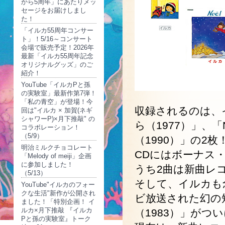
から5周年」にあたりメッ
セージをお届けしまし
た！
「イルカ55周年コンサー
ト」！5/16～コンサート
会場で販売予定！2026年
最新「イルカ55周年記念
オリジナルグッズ」のご
紹介！
YouTube「イルカPと孫
の実験室」最新作第7弾！
「私の青空」が登場！今
収録されるのは、
回は"イルカ × 加賀(ネギ
シャワーP)×月下推敲" の
ら（1977）」、
コラボレーション！
（5/9）
（1990）」の2
明治ミルクチョコレート
CDにはボーナス
「Melody of meiji」企画
に参加しました！
うち2曲は新曲レ
（5/13）
そして、イルカも
YouTube"イルカのフォー
クな生活"新作が公開され
ビ放送された幻の
ました！「特別企画！ イ
ルカ×月下推敲 『イルカ
（1983）」がつい
Pと孫の実験室』トーク