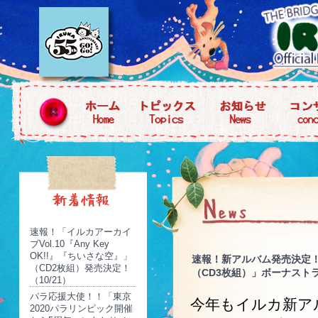
速報！「イルカアーカイ
ブVol.10『Any Key
OK!!』『ちいさな空』」
速報！新アルバム発売決定！「イル
（CD2枚組）発売決定！
（CD3枚組）」ボーナストラ
（10/21）
パラ応援大使！！「東京
今年もイルカ新ア
2020パラリンピック開催