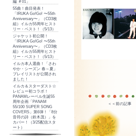
編 ＃01」
55曲！曲目発表！
「IRUKA Go!Go! 〜55th
Anniversary〜」（CD3枚
組）イルカ55周年ヒスト
リー・ベスト！（5/13）
ジャケット初公開！
「IRUKA Go!Go! 〜55th
Anniversary〜」（CD3枚
組）イルカ55周年ヒスト
リー・ベスト！（5/13）
イルカ本人選曲！「さわ
やか・シーズン 春～夏」
プレイリストが公開され
ました！
イルカ＆スターダスト☆
レビュー初コラボ！
PANAMレーベル生誕55
周年企画「PANAM
＜＜前の記事
55/100 SUPER SONG
COVERS」第6弾！「8分
音符の詩（鈴木茂）」を
カバー！（3/25配信スタ
ート）