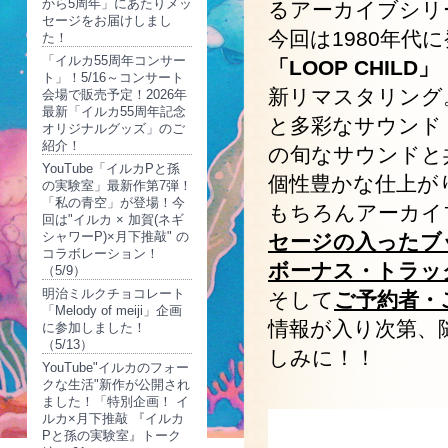
から5周年」にあたりメッ
るアーカイブシリ
セージをお届けしまし
今回は1980年代
た！
「イルカ55周年コンサー
「LOOP CHILD」
ト」！5/16～コンサート
新リマスタリング
会場で販売予定！2026年
最新「イルカ55周年記念
と多彩なサウンド
オリジナルグッズ」のご
紹介！
の旬なサウンドと
YouTube「イルカPと孫
個性豊かな仕上が
の実験室」最新作第7弾！
「私の青空」が登場！今
もちろんアーカイ
回は"イルカ × 加賀(ネギ
シャワーP)×月下推敲" の
セージの入ったブ
コラボレーション！
ボーナス・トラッ
（5/9）
明治ミルクチョコレート
そして
ご予約者・
「Melody of meiji」企画
情報が入り次第、
に参加しました！
（5/13）
しみに！！
YouTube"イルカのフォー
クな生活"新作が公開され
ました！「特別企画！ イ
ルカ×月下推敲 『イルカ
Pと孫の実験室』トーク