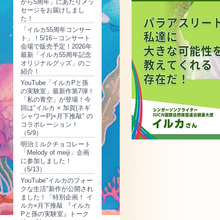
から5周年」にあたりメッ
セージをお届けしまし
た！
「イルカ55周年コンサー
ト」！5/16～コンサート
会場で販売予定！2026年
最新「イルカ55周年記念
オリジナルグッズ」のご
紹介！
YouTube「イルカPと孫
の実験室」最新作第7弾！
「私の青空」が登場！今
回は"イルカ × 加賀(ネギ
シャワーP)×月下推敲" の
コラボレーション！
（5/9）
明治ミルクチョコレート
「Melody of meiji」企画
に参加しました！
（5/13）
YouTube"イルカのフォー
クな生活"新作が公開され
ました！「特別企画！ イ
ルカ×月下推敲 『イルカ
Pと孫の実験室』トーク