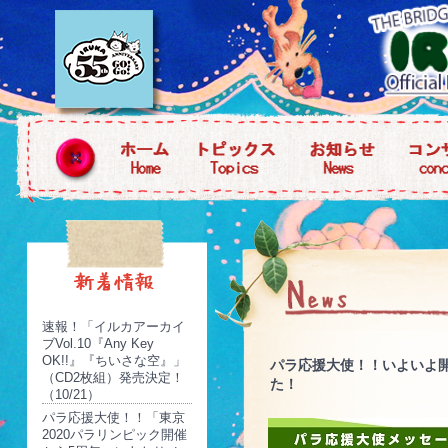
速報！「イルカアーカイ
ブVol.10『Any Key
OK!!』『ちいさな空』」
パラ応援大使！！いよいよ開
（CD2枚組）発売決定！
た！
（10/21）
パラ応援大使！！「東京
2020パラリンピック開催