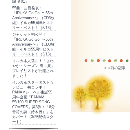
編 ＃01」
55曲！曲目発表！
「IRUKA Go!Go! 〜55th
Anniversary〜」（CD3枚
組）イルカ55周年ヒスト
リー・ベスト！（5/13）
ジャケット初公開！
「IRUKA Go!Go! 〜55th
Anniversary〜」（CD3枚
組）イルカ55周年ヒスト
リー・ベスト！（5/13）
イルカ本人選曲！「さわ
やか・シーズン 春～夏」
＜＜前の記事
プレイリストが公開され
ました！
イルカ＆スターダスト☆
レビュー初コラボ！
PANAMレーベル生誕55
周年企画「PANAM
55/100 SUPER SONG
COVERS」第6弾！「8分
音符の詩（鈴木茂）」を
カバー！（3/25配信スタ
ート）