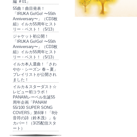
編 ＃01」
55曲！曲目発表！
「IRUKA Go!Go! 〜55th
Anniversary〜」（CD3枚
組）イルカ55周年ヒスト
リー・ベスト！（5/13）
ジャケット初公開！
「IRUKA Go!Go! 〜55th
Anniversary〜」（CD3枚
組）イルカ55周年ヒスト
リー・ベスト！（5/13）
イルカ本人選曲！「さわ
やか・シーズン 春～夏」
プレイリストが公開され
ました！
イルカ＆スターダスト☆
レビュー初コラボ！
PANAMレーベル生誕55
周年企画「PANAM
55/100 SUPER SONG
COVERS」第6弾！「8分
音符の詩（鈴木茂）」を
カバー！（3/25配信スタ
ート）