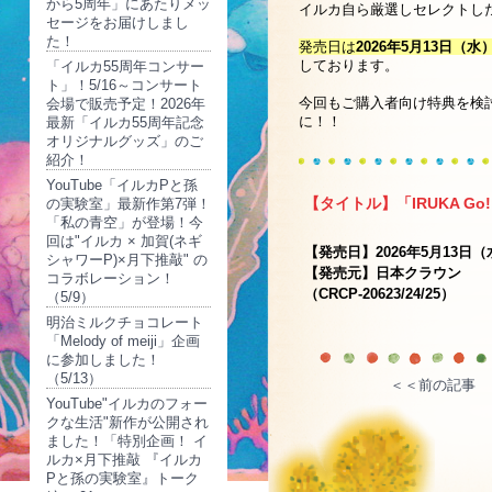
から5周年」にあたりメッ
イルカ自ら厳選しセレクトした
セージをお届けしまし
た！
発売日は
2026年5月13日（水
しております。
「イルカ55周年コンサー
ト」！5/16～コンサート
今回もご購入者向け特典を検
会場で販売予定！2026年
に！！
最新「イルカ55周年記念
オリジナルグッズ」のご
紹介！
YouTube「イルカPと孫
【タイトル】「IRUKA Go! G
の実験室」最新作第7弾！
「私の青空」が登場！今
回は"イルカ × 加賀(ネギ
【発売日】2026年5月13日
シャワーP)×月下推敲" の
【発売元】日本クラウン
コラボレーション！
（CRCP-20623/24/25）
（5/9）
明治ミルクチョコレート
「Melody of meiji」企画
に参加しました！
（5/13）
＜＜前の記事
YouTube"イルカのフォー
クな生活"新作が公開され
ました！「特別企画！ イ
ルカ×月下推敲 『イルカ
Pと孫の実験室』トーク