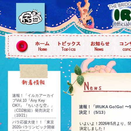
速報！「イルカアーカイ
ブVol.10『Any Key
OK!!』『ちいさな空』」
速報！「IRUKA Go!Go! 
（CD2枚組）発売決定！
決定！（5/13）
（10/21）
パラ応援大使！！「東京
いよいよ！2026年5月より
2020パラリンピック開催
決定しました！