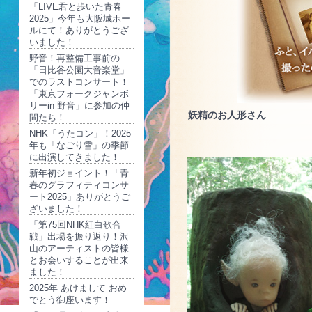
「LIVE君と歩いた青春
2025」今年も大阪城ホー
ルにて！ありがとうござ
いました！
野音！再整備工事前の
「日比谷公園大音楽堂」
でのラストコンサート！
「東京フォークジャンボ
リーin 野音」に参加の仲
妖精のお人形さん
間たち！
NHK「うたコン」！2025
年も「なごり雪」の季節
に出演してきました！
新年初ジョイント！「青
春のグラフィティコンサ
ート2025」ありがとうご
ざいました！
「第75回NHK紅白歌合
戦」出場を振り返り！沢
山のアーティストの皆様
とお会いすることが出来
ました！
2025年 あけまして おめ
でとう御座います！