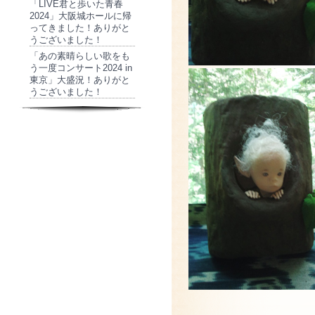
「LIVE君と歩いた青春
2024」大阪城ホールに帰
ってきました！ありがと
うございました！
「あの素晴らしい歌をも
う一度コンサート2024 in
東京」大盛況！ありがと
うございました！