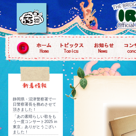
静岡県・沼津警察署で一
日警察署長を務めさせて
頂きました！
「あの素晴らしい歌をも
う一度コンサート2025 in
東京」ありがとうござい
ました！