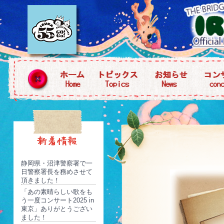
静岡県・沼津警察署で一
日警察署長を務めさせて
頂きました！
「あの素晴らしい歌をも
う一度コンサート2025 in
東京」ありがとうござい
ました！