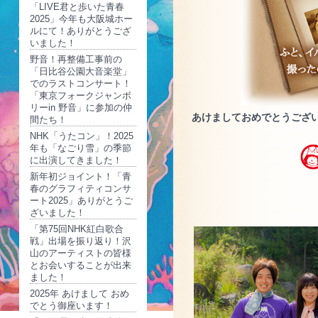
「LIVE君と歩いた青春
2025」今年も大阪城ホー
ルにて！ありがとうござ
いました！
野音！再整備工事前の
「日比谷公園大音楽堂」
でのラストコンサート！
「東京フォークジャンボ
リーin 野音」に参加の仲
あけましておめでとうござ
間たち！
NHK「うたコン」！2025
年も「なごり雪」の季節
に出演してきました！
新年初ジョイント！「青
春のグラフィティコンサ
ート2025」ありがとうご
ざいました！
「第75回NHK紅白歌合
戦」出場を振り返り！沢
山のアーティストの皆様
とお会いすることが出来
ました！
2025年 あけまして おめ
でとう御座います！