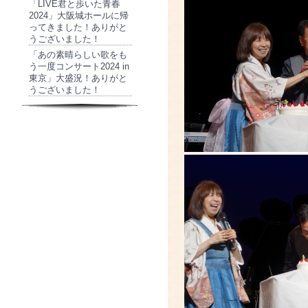
「LIVE君と歩いた青春
2024」大阪城ホールに帰
ってきました！ありがと
うございました！
「あの素晴らしい歌をも
う一度コンサート2024 in
東京」大盛況！ありがと
うございました！