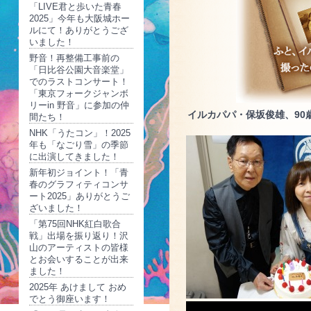
「LIVE君と歩いた青春
2025」今年も大阪城ホー
ルにて！ありがとうござ
いました！
野音！再整備工事前の
「日比谷公園大音楽堂」
でのラストコンサート！
「東京フォークジャンボ
リーin 野音」に参加の仲
イルカパパ・保坂俊雄、90
間たち！
NHK「うたコン」！2025
年も「なごり雪」の季節
に出演してきました！
新年初ジョイント！「青
春のグラフィティコンサ
ート2025」ありがとうご
ざいました！
「第75回NHK紅白歌合
戦」出場を振り返り！沢
山のアーティストの皆様
とお会いすることが出来
ました！
2025年 あけまして おめ
でとう御座います！