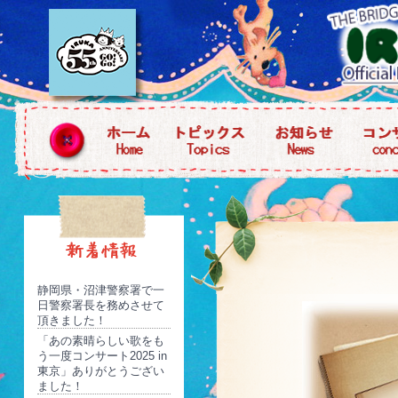
静岡県・沼津警察署で一
日警察署長を務めさせて
頂きました！
「あの素晴らしい歌をも
う一度コンサート2025 in
東京」ありがとうござい
ました！