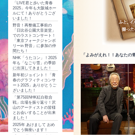
「LIVE君と歩いた青春
2025」今年も大阪城ホー
ルにて！ありがとうござ
いました！
野音！再整備工事前の
「日比谷公園大音楽堂」
でのラストコンサート！
「東京フォークジャンボ
リーin 野音」に参加の仲
間たち！
「よみがえれ！！あなたの青
NHK「うたコン」！2025
年も「なごり雪」の季節
に出演してきました！
新年初ジョイント！「青
春のグラフィティコンサ
ート2025」ありがとうご
ざいました！
「第75回NHK紅白歌合
戦」出場を振り返り！沢
山のアーティストの皆様
とお会いすることが出来
ました！
2025年 あけまして おめ
でとう御座います！