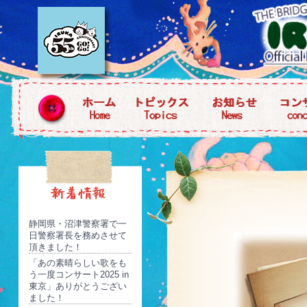
静岡県・沼津警察署で一
日警察署長を務めさせて
頂きました！
「あの素晴らしい歌をも
う一度コンサート2025 in
東京」ありがとうござい
ました！