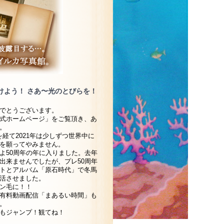
けよう！ さあ〜光のとびらを！
でとうございます。
式ホームページ」をご覧頂き、あ
。
を経て2021年は少しずつ世界中に
を願ってやみません。
よ50周年の年に入りました。去年
出来ませんでしたが、プレ50周年
トとアルバム「原石時代」で冬馬
活させました。
ン毛に！！
有料動画配信「まあるい時間」も
。
もジャンプ！観てね！