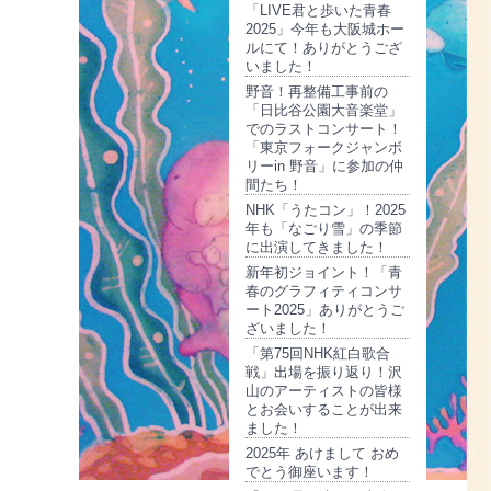
「LIVE君と歩いた青春
2025」今年も大阪城ホー
ルにて！ありがとうござ
いました！
野音！再整備工事前の
「日比谷公園大音楽堂」
でのラストコンサート！
「東京フォークジャンボ
リーin 野音」に参加の仲
間たち！
NHK「うたコン」！2025
年も「なごり雪」の季節
に出演してきました！
新年初ジョイント！「青
春のグラフィティコンサ
ート2025」ありがとうご
ざいました！
「第75回NHK紅白歌合
戦」出場を振り返り！沢
山のアーティストの皆様
とお会いすることが出来
ました！
2025年 あけまして おめ
でとう御座います！