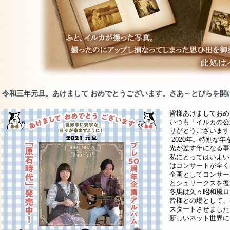
令和三年元旦。あけまして おめでとうございます。さあ～とびらを開
皆様あけましておめ
いつも「イルカの公
りがとうございます
2020年。特別な年
光が差す年になる事
私にとってはいよい
はコンサートが全く
企画としてコンサー
とシュリークスを復
冬馬は久々昭和風ロ
皆様との場として、
スタートさせました
新しいネット世界に