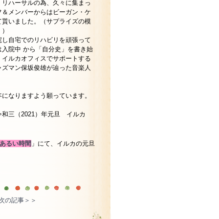
。リハーサルの為、久々に集まっ
フ＆メンバーからはビーガン・ケ
て貰いました。（サプライズの模
！）
院し自宅でのリハビリを頑張って
は入院中 から「自分史」を書き始
！イルカオフィスでサポートする
ャズマン保坂俊雄が辿った音楽人
。
年になりますよう願っています。
21）年元旦 イルカ
あるい時間
」にて、イルカの元旦
次の記事＞＞