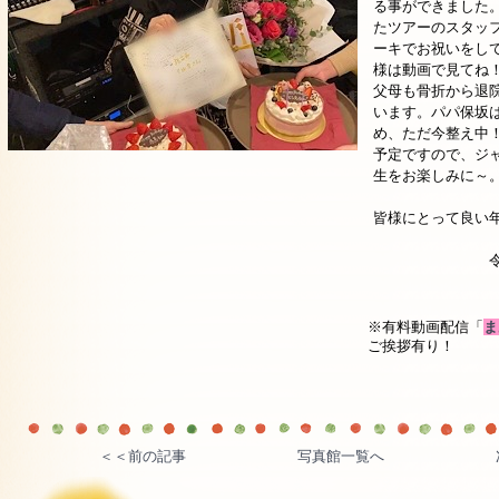
る事ができました
たツアーのスタッ
ーキでお祝いをし
様は動画で見てね
父母も骨折から退
います。パパ保坂
め、ただ今整え中
予定ですので、ジ
生をお楽しみに～
皆様にとって良い
令和三（20
※有料動画配信「
ま
ご挨拶有り！
＜＜前の記事
写真館一覧へ