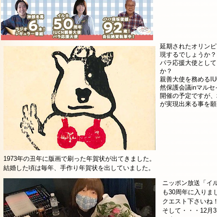
延期されたオリンピ
現するでしょうか？
パラ応援大使として
か？
親善大使を務めるI
然保護会議inマル
開催の予定ですが、
が実現出来る事を願
1973年の丑年に版画で刷った年賀状が出てきました。
結婚した頃は毎年、手作り年賀状を出していました。
ニッポン放送「イ
も30周年に入りま
クエスト下さいね
そして・・・12月