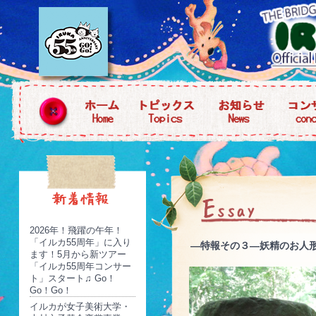
2026年！飛躍の午年！
「イルカ55周年」に入り
―特報その３―妖精のお人
ます！5月から新ツアー
「イルカ55周年コンサー
ト」スタート♫ Go！
Go！Go！
イルカが女子美術大学・