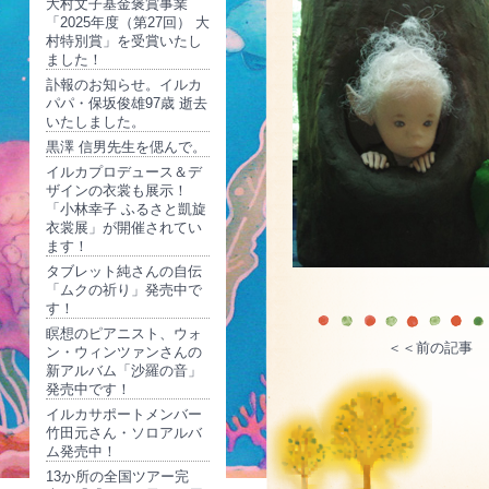
大村文子基金褒賞事業
「2025年度（第27回） 大
村特別賞」を受賞いたし
ました！
訃報のお知らせ。イルカ
パパ・保坂俊雄97歳 逝去
いたしました。
黒澤 信男先生を偲んで。
イルカプロデュース＆デ
ザインの衣裳も展示！
「小林幸子 ふるさと凱旋
衣裳展」が開催されてい
ます！
タブレット純さんの自伝
「ムクの祈り」発売中で
す！
瞑想のピアニスト、ウォ
＜＜前の記事
ン・ウィンツァンさんの
新アルバム「沙羅の音」
発売中です！
イルカサポートメンバー
竹田元さん・ソロアルバ
ム発売中！
13か所の全国ツアー完