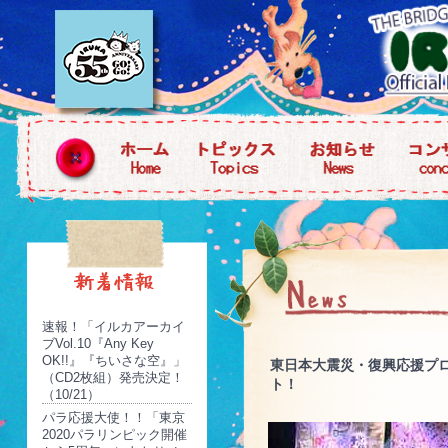
速報！「イルカアーカイ
ブVol.10『Any Key
OK!!』『ちいさな空』」
東日本大震災・復興応援プ
（CD2枚組）発売決定！
ト！
（10/21）
パラ応援大使！！「東京
2020パラリンピック開催