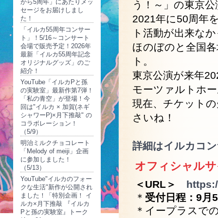
から5周年」にあたりメッ
う！～」の東京公
セージをお届けしまし
2021年に50
た！
「イルカ55周年コンサー
ト活動が出来なか
ト」！5/16～コンサート
ほのぼのと全国各
会場で販売予定！2026年
最新「イルカ55周年記念
ト。
オリジナルグッズ」のご
紹介！
東京公演が来年20
YouTube「イルカPと孫
モーツァルトホー
の実験室」最新作第7弾！
「私の青空」が登場！今
現在、チケットの
回は"イルカ × 加賀(ネギ
シャワーP)×月下推敲" の
さいね！
コラボレーション！
（5/9）
明治ミルクチョコレート
詳細はイルカコン
「Melody of meiji」企画
に参加しました！
オフィシャルサ
（5/13）
YouTube"イルカのフォー
＜URL＞
https:
クな生活"新作が公開され
ました！「特別企画！ イ
＊
受付日程：9月5日
ルカ×月下推敲 『イルカ
＊イープラスでの
Pと孫の実験室』トーク