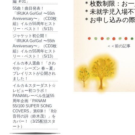
編 ＃01」
＊枚数制限：お一
55曲！曲目発表！
＊未就学児入場不
「IRUKA Go!Go! 〜55th
Anniversary〜」（CD3枚
＊お申し込みの
組）イルカ55周年ヒスト
リー・ベスト！（5/13）
ジャケット初公開！
「IRUKA Go!Go! 〜55th
Anniversary〜」（CD3枚
＜＜前の記事
組）イルカ55周年ヒスト
リー・ベスト！（5/13）
イルカ本人選曲！「さわ
やか・シーズン 春～夏」
プレイリストが公開され
ました！
イルカ＆スターダスト☆
レビュー初コラボ！
PANAMレーベル生誕55
周年企画「PANAM
55/100 SUPER SONG
COVERS」第6弾！「8分
音符の詩（鈴木茂）」を
カバー！（3/25配信スタ
ート）