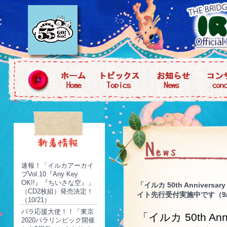
速報！「イルカアーカイ
ブVol.10『Any Key
OK!!』『ちいさな空』」
「イルカ 50th Anniv
（CD2枚組）発売決定！
イト先行受付実施中です（9/
（10/21）
パラ応援大使！！「東京
「イルカ 50th A
2020パラリンピック開催