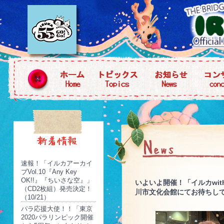
速報！「イルカアーカイ
ブVol.10『Any Key
OK!!』『ちいさな空』」
いよいよ開催！「イルカwith 
（CD2枚組）発売決定！
川市文化会館にてお待ちし
（10/21）
パラ応援大使！！「東京
2020パラリンピック開催