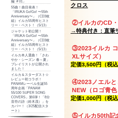
編 ＃01」
クロス
55曲！曲目発表！
「IRUKA Go!Go! 〜55th
Anniversary〜」（CD3枚
組）イルカ55周年ヒスト
②イルカのCD・
リー・ベスト！（5/13）
→特典付き：直筆
ジャケット初公開！
「IRUKA Go!Go! 〜55th
Anniversary〜」（CD3枚
組）イルカ55周年ヒスト
③2023イルカ
リー・ベスト！（5/13）
XLサイズ）
イルカ本人選曲！「さわ
やか・シーズン 春～夏」
定価3,500円（税
プレイリストが公開され
ました！
イルカ＆スターダスト☆
レビュー初コラボ！
④2023ノエル
PANAMレーベル生誕55
周年企画「PANAM
NEW（ロゴ青
55/100 SUPER SONG
COVERS」第6弾！「8分
定価1,000円（税
音符の詩（鈴木茂）」を
カバー！（3/25配信スタ
ート）
⑤イルカ50th