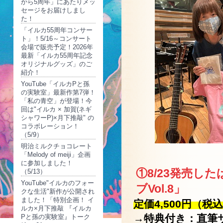
から5周年」にあたりメッ
セージをお届けしまし
た！
「イルカ55周年コンサー
ト」！5/16～コンサート
会場で販売予定！2026年
最新「イルカ55周年記念
オリジナルグッズ」のご
紹介！
YouTube「イルカPと孫
の実験室」最新作第7弾！
「私の青空」が登場！今
回は"イルカ × 加賀(ネギ
シャワーP)×月下推敲" の
コラボレーション！
（5/9）
明治ミルクチョコレート
「Melody of meiji」企画
に参加しました！
①8/23発売し
（5/13）
YouTube"イルカのフォー
ブVol.8」
クな生活"新作が公開され
ました！「特別企画！ イ
定価4,500円（税
ルカ×月下推敲 『イルカ
→特典付き：直筆
Pと孫の実験室』トーク