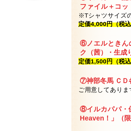
ファイル＋コッ
※Tシャツサイズ
定価4,000円（税
⑥ノエルときん
ク（茜）・生成
定価1,500円（税
⑦神部冬馬 ＣＤ
ご用意してありま
⑧イルカパパ・保
Heaven！」（