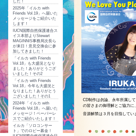
した！
2025年「イルカ with
Friends Vol.19」へ届いた
メッセージをご紹介いた
します！
IUCN国際自然保護連合ス
イス本部よりStewart
MAGINNIS事務局次長ら
が来日！意見交換会に参
加してきました！
「イルカ with Friends
Vol.18」も大盛況となり
ました！ありがとうござ
いました！その2
「イルカ with Friends
Vol.18」今年も大盛況と
なりました！ありがとう
ございました！その1
CD制作は勿論、永年所属し
2024年「イルカ with
の皆さまの御理解とご協力に
Friends Vol.18」へ届いた
メッセージ！ペーパーレ
音源解禁は３月を目指してい
スでご紹介いたします！
イルカ「ソロコンサー
ト」でのロビー募金！
IUCN国際自然保護連合日