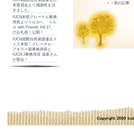
＜＜前の記事
本委員会より感謝状を頂
きました。
IUCN本部グレーテル事務
局長よりイルカへ 「イル
カ with Friends Vol.17」
のお礼状！公開！
IUCN国際自然保護連合ス
イス本部！グレーテル・
アギラー新事務局長と
IUCN-J事務局長 道家さん
が面会！