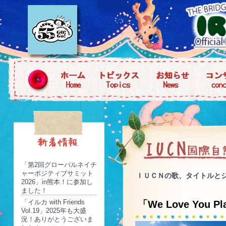
「第2回グローバルネイチ
ャーポジティブサミット
ＩＵＣＮの歌、タイトルと
2026」in熊本！に参加し
ました！
「イルカ with Friends
「We Love Yo
Vol.19」2025年も大盛
況！ありがとうございま