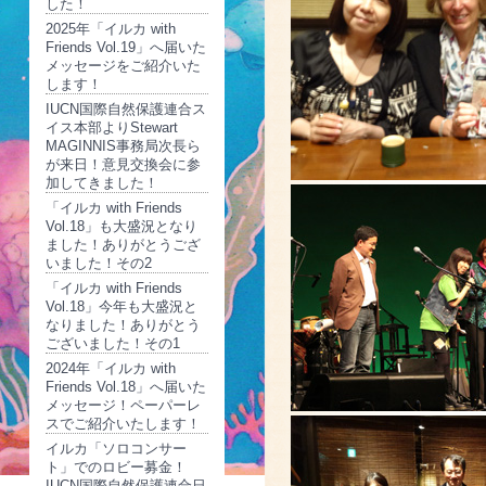
した！
2025年「イルカ with
Friends Vol.19」へ届いた
メッセージをご紹介いた
します！
IUCN国際自然保護連合ス
イス本部よりStewart
MAGINNIS事務局次長ら
が来日！意見交換会に参
加してきました！
「イルカ with Friends
Vol.18」も大盛況となり
ました！ありがとうござ
いました！その2
「イルカ with Friends
Vol.18」今年も大盛況と
なりました！ありがとう
ございました！その1
2024年「イルカ with
Friends Vol.18」へ届いた
メッセージ！ペーパーレ
スでご紹介いたします！
イルカ「ソロコンサー
ト」でのロビー募金！
IUCN国際自然保護連合日