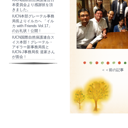
本委員会より感謝状を頂
きました。
IUCN本部グレーテル事務
局長よりイルカへ 「イル
カ with Friends Vol.17」
のお礼状！公開！
IUCN国際自然保護連合ス
イス本部！グレーテル・
アギラー新事務局長と
IUCN-J事務局長 道家さん
が面会！
＜＜前の記事