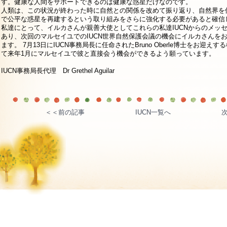
す。健康な人間をサポートできるのは健康な惑星だけなのです。
人類は、この状況が終わった時に自然との関係を改めて振り返り、自然界を
で公平な惑星を再建するという取り組みをさらに強化する必要があると確信
私達にとって、イルカさんが親善大使としてこれらの私達IUCNからのメッ
あり、次回のマルセイユでのIUCN世界自然保護会議の機会にイルカさんを
ます。 7月13日にIUCN事務局長に任命されたBruno Oberle博士をお迎
て来年1月にマルセイユで彼と直接会う機会ができるよう願っています。
IUCN事務局長代理 Dr Grethel Aguilar
＜＜前の記事
IUCN一覧へ