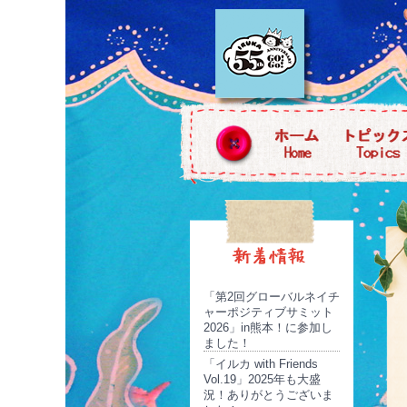
「第2回グローバルネイチ
ャーポジティブサミット
2026」in熊本！に参加し
ました！
「イルカ with Friends
Vol.19」2025年も大盛
況！ありがとうございま