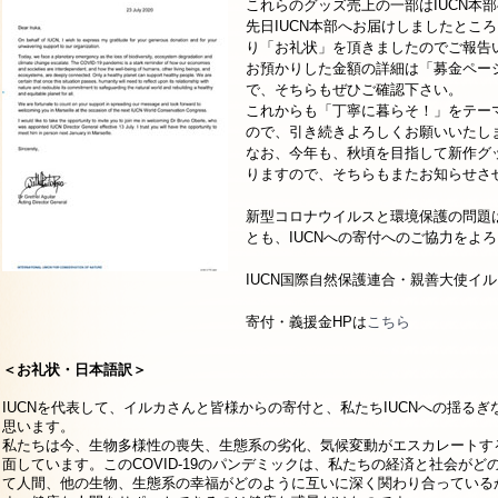
これらのグッズ売上の一部はIUCN本
先日IUCN本部へお届けしましたところ、I
り「お礼状」を頂きましたのでご報告
お預かりした金額の詳細は「募金ペー
で、そちらもぜひご確認下さい。
これからも「丁寧に暮らそ！」をテー
ので、引き続きよろしくお願いいたし
なお、今年も、秋頃を目指して新作グ
りますので、そちらもまたお知らせさ
新型コロナウイルスと環境保護の問題
とも、IUCNへの寄付へのご協力をよ
IUCN国際自然保護連合・親善大使イ
寄付・義援金HPは
こちら
＜お礼状・日本語訳＞
IUCNを代表して、イルカさんと皆様からの寄付と、私たちIUCNへの揺る
思います。
私たちは今、生物多様性の喪失、生態系の劣化、気候変動がエスカレートす
面しています。このCOVID-19のパンデミックは、私たちの経済と社会が
て人間、他の生物、生態系の幸福がどのように互いに深く関わり合っている