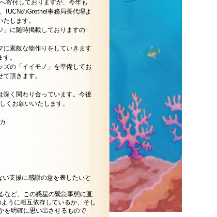
部へ寄付しておりますが、今年も
UCNのGrethel事務局長代理よ
いたします。
ジ」に随時掲載しておりますの
マに素敵な物作りをしていきます
ます。
ッズの「イイモノ」を準備してお
せて頂きます。
は深く関わり合っています。今後
ろしくお願いいたします。
ルカ
ぎない支援に感謝の意を表したいと
るなど、この惑星の緊急事態に直
どのように相互依存しているか、そし
かを明確に思い出させるもので