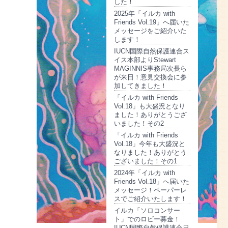
した！
2025年「イルカ with
Friends Vol.19」へ届いた
メッセージをご紹介いた
します！
IUCN国際自然保護連合ス
イス本部よりStewart
MAGINNIS事務局次長ら
が来日！意見交換会に参
加してきました！
「イルカ with Friends
Vol.18」も大盛況となり
ました！ありがとうござ
いました！その2
「イルカ with Friends
Vol.18」今年も大盛況と
なりました！ありがとう
ございました！その1
2024年「イルカ with
Friends Vol.18」へ届いた
メッセージ！ペーパーレ
スでご紹介いたします！
イルカ「ソロコンサー
ト」でのロビー募金！
IUCN国際自然保護連合日