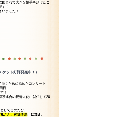
に囲まれて大きな拍手を頂けたこ
です！
ざいました！
表！（チケット好評発売中！）
って頂くために始めたコンサート
18回目。
です！
然保護連合の親善大使に就任して20
トとしてこのたび、
原礼さん、神部冬馬
に加え、