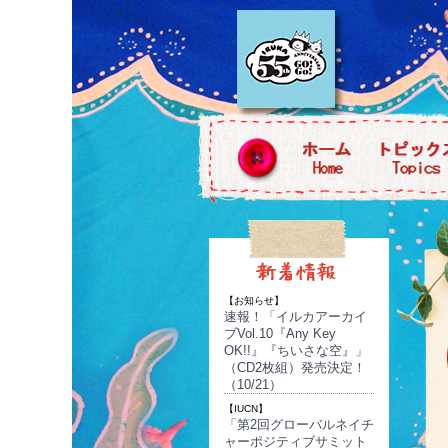
【お知らせ】
速報！「イルカアーカイ
ブVol.10『Any Key
OK!!』『ちいさな空』」
（CD2枚組）発売決定！
（10/21）
【IUCN】
「第2回グローバルネイチ
ャーポジティブサミット