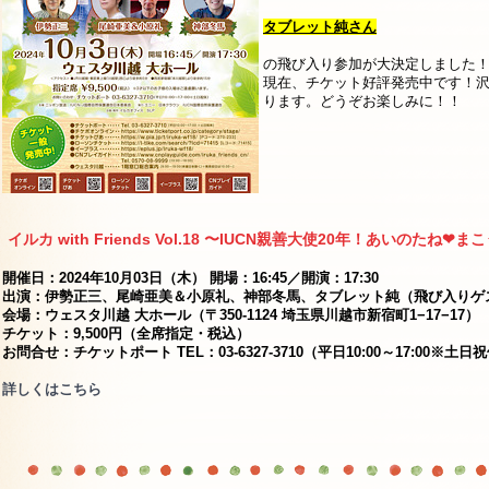
タブレット純さん
の飛び入り参加が大決定しました
現在、チケット好評発売中です！
ります。どうぞお楽しみに！！
イルカ with Friends Vol.18 〜IUCN親善大使20年！あいのたね❤︎ま
開催日：2024年10月03日（木） 開場：16:45／開演：17:30
出演：伊勢正三、尾崎亜美＆小原礼、神部冬馬、タブレット純（飛び入りゲ
会場：ウェスタ川越 大ホール（〒350-1124 埼玉県川越市新宿町1−17−17）
チケット：9,500円（全席指定・税込）
お問合せ：チケットポート TEL：03-6327-3710（平日10:00～17:00※土日
詳しくはこちら