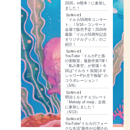
2026」in熊本！に参加し
ました！
【お知らせ】
「イルカ55周年コンサー
ト」！5/16～コンサート
会場で販売予定！2026年
最新「イルカ55周年記念
オリジナルグッズ」のご
紹介！
【お知らせ】
YouTube「イルカPと孫
の実験室」最新作第7弾！
「私の青空」が登場！今
回は"イルカ × 加賀(ネギ
シャワーP)×月下推敲" の
コラボレーション！
（5/9）
【お知らせ】
明治ミルクチョコレート
「Melody of meiji」企画
に参加しました！
（5/13）
【お知らせ】
YouTube"イルカのフォー
クな生活"新作が公開され