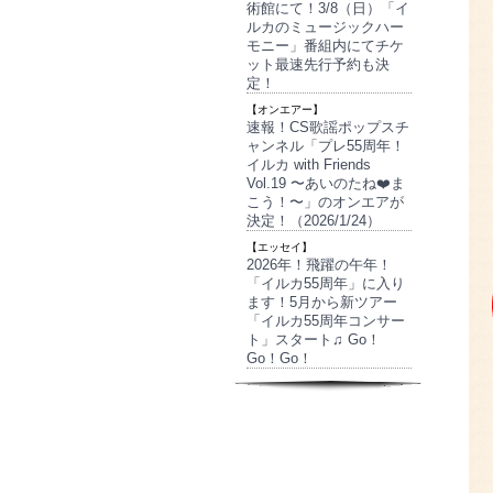
術館にて！3/8（日）「イ
ルカのミュージックハー
モニー」番組内にてチケ
ット最速先行予約も決
定！
【オンエアー】
速報！CS歌謡ポップスチ
ャンネル「プレ55周年！
イルカ with Friends
Vol.19 〜あいのたね❤️ま
こう！〜」のオンエアが
決定！（2026/1/24）
【エッセイ】
2026年！飛躍の午年！
「イルカ55周年」に入り
ます！5月から新ツアー
「イルカ55周年コンサー
ト」スタート♫ Go！
Go！Go！