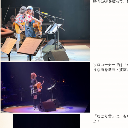
時々CAPを被って
ソロコーナーでは「
うな曲を選曲・披露
「なごり雪」は、も
よ！