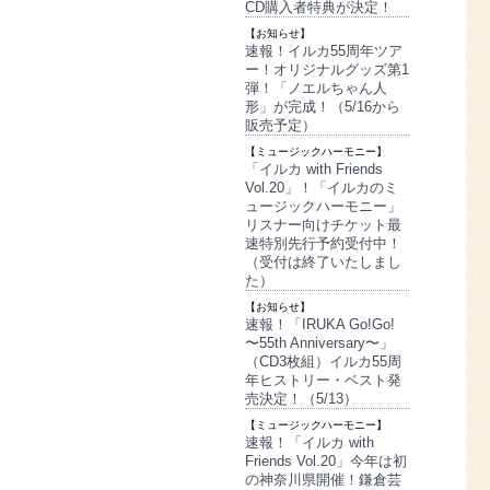
CD購入者特典が決定！
【お知らせ】
速報！イルカ55周年ツア
ー！オリジナルグッズ第1
弾！「ノエルちゃん人
形」が完成！（5/16から
販売予定）
【ミュージックハーモニー】
「イルカ with Friends
Vol.20」！「イルカのミ
ュージックハーモニー」
リスナー向けチケット最
速特別先行予約受付中！
（受付は終了いたしまし
た）
【お知らせ】
速報！「IRUKA Go!Go!
〜55th Anniversary〜」
（CD3枚組）イルカ55周
年ヒストリー・ベスト発
売決定！（5/13）
【ミュージックハーモニー】
速報！「イルカ with
Friends Vol.20」今年は初
の神奈川県開催！鎌倉芸