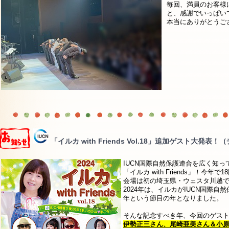
毎回、満員のお客様
と、感謝でいっぱい
本当にありがとうご
「イルカ with Friends Vol.18」追加ゲスト大発
IUCN国際自然保護連合を広く知
「イルカ with Friends」！今年で
会場は初の埼玉県・ウェスタ川越
2024年は、イルカがIUCN国際自
年という節目の年となりました。
そんな記念すべき年、今回のゲス
伊勢正三さん、尾崎亜美さん＆小