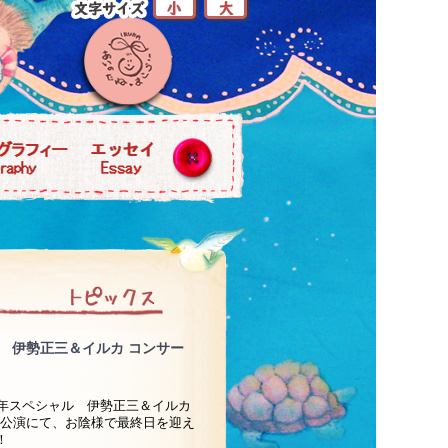
 伊勢正三＆イルカ コンサー
周年スペシャル 伊勢正三＆イルカ
本公演にて、お陰様で最終日を迎え
！