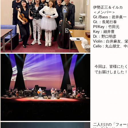
伊勢正三＆イルカ
＜メンバー＞
Gt./Bass：岩井眞一
Gt.：長尾行泰
Pf/Key：竹田元
Key：細井豊
Dr.：野口明彦
Violin：白井麻友
Cello：丸山朋文、
今回は、皆様にたく
でお届けしました！
二人だけの「フォー