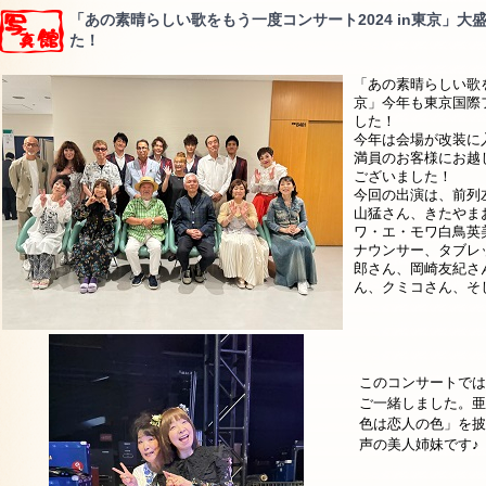
「あの素晴らしい歌をもう一度コンサート2024 in東京」
た！
「あの素晴らしい歌を
京」今年も東京国際
した！
今年は会場が改装に
満員のお客様にお越
ございました！
今回の出演は、前列
山猛さん、きたやま
ワ・エ・モワ白鳥英
ナウンサー、タブレ
郎さん、岡崎友紀さ
ん、クミコさん、そし
このコンサートでは
ご一緒しました。亜
色は恋人の色」を披
声の美人姉妹です♪