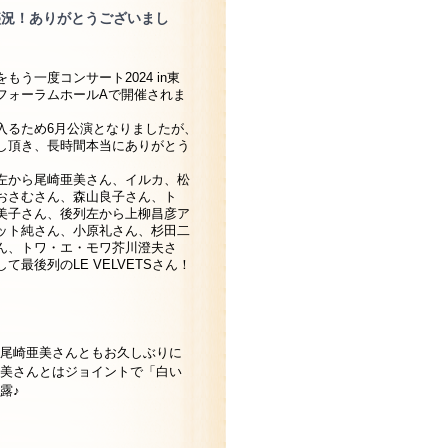
大盛況！ありがとうございまし
もう一度コンサート2024 in東
フォーラムホールAで開催されま
入るため6月公演となりましたが、
し頂き、長時間本当にありがとう
左から尾崎亜美さん、イルカ、松
おさむさん、森山良子さん、ト
美子さん、後列左から上柳昌彦ア
ット純さん、小原礼さん、杉田二
ん、トワ・エ・モワ芥川澄夫さ
て最後列のLE VELVETSさん！
尾崎亜美さんともお久しぶりに
美さんとはジョイントで「白い
露♪