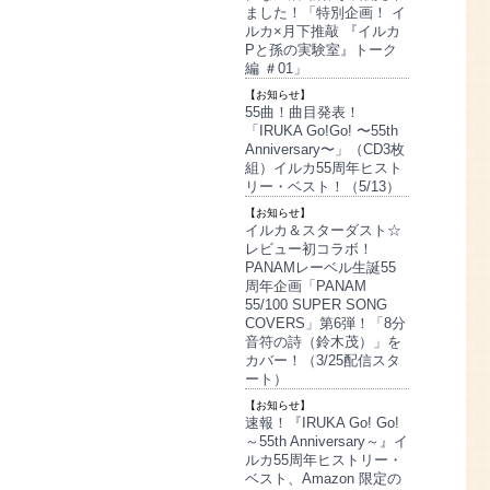
ました！「特別企画！ イ
ルカ×月下推敲 『イルカ
Pと孫の実験室』トーク
編 ＃01」
【お知らせ】
55曲！曲目発表！
「IRUKA Go!Go! 〜55th
Anniversary〜」（CD3枚
組）イルカ55周年ヒスト
リー・ベスト！（5/13）
【お知らせ】
イルカ＆スターダスト☆
レビュー初コラボ！
PANAMレーベル生誕55
周年企画「PANAM
55/100 SUPER SONG
COVERS」第6弾！「8分
音符の詩（鈴木茂）」を
カバー！（3/25配信スタ
ート）
【お知らせ】
速報！『IRUKA Go! Go!
～55th Anniversary～』イ
ルカ55周年ヒストリー・
ベスト、Amazon 限定の