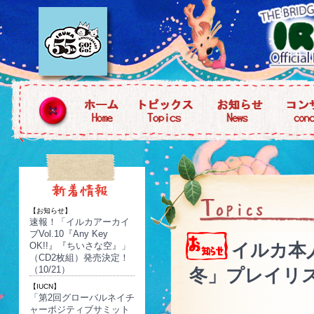
【お知らせ】
速報！「イルカアーカイ
ブVol.10『Any Key
イルカ本
OK!!』『ちいさな空』」
（CD2枚組）発売決定！
（10/21）
冬」プレイリ
【IUCN】
「第2回グローバルネイチ
ャーポジティブサミット