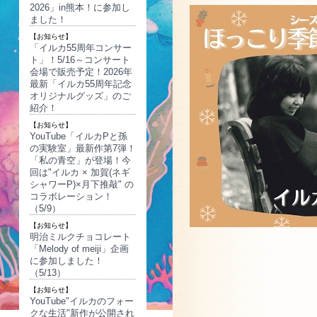
2026」in熊本！に参加し
ました！
【お知らせ】
「イルカ55周年コンサー
ト」！5/16～コンサート
会場で販売予定！2026年
最新「イルカ55周年記念
オリジナルグッズ」のご
紹介！
【お知らせ】
YouTube「イルカPと孫
の実験室」最新作第7弾！
「私の青空」が登場！今
回は"イルカ × 加賀(ネギ
シャワーP)×月下推敲" の
コラボレーション！
（5/9）
【お知らせ】
明治ミルクチョコレート
「Melody of meiji」企画
に参加しました！
（5/13）
【お知らせ】
YouTube"イルカのフォー
クな生活"新作が公開され