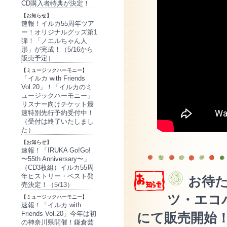
CD購入者特典が決定！
【お知らせ】
速報！イルカ55周年ツア
ー！オリジナルグッズ第1
弾！「ノエルちゃん人
形」が完成！（5/16から
販売予定）
【ミュージックハーモニー】
「イルカ with Friends
Vol.20」！「イルカのミ
ュージックハーモニー」
リスナー向けチケット最
速特別先行予約受付中！
（受付は終了いたしまし
た）
【お知らせ】
速報！「IRUKA Go!Go!
〜55th Anniversary〜」
（CD3枚組）イルカ55周
年ヒストリー・ベスト発
お待た
売決定！（5/13）
ツ・エコ
【ミュージックハーモニー】
速報！「イルカ with
Friends Vol.20」今年は初
にて販売開始！（
の神奈川県開催！鎌倉芸