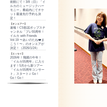
術館にて！3/8（日）「イ
ルカのミュージックハー
モニー」番組内にてチケ
ット最速先行予約も決
定！
【オンエアー】
速報！CS歌謡ポップスチ
ャンネル「プレ55周年！
イルカ with Friends
Vol.19 〜あいのたね❤️ま
こう！〜」のオンエアが
決定！（2026/1/24）
【エッセイ】
2026年！飛躍の午年！
「イルカ55周年」に入り
ます！5月から新ツアー
「イルカ55周年コンサー
ト」スタート♫ Go！
Go！Go！