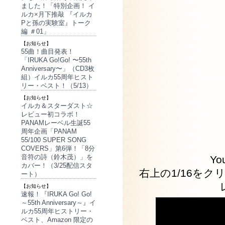
ました！「特別企画！ イ
ルカ×月下推敲 『イルカ
Pと孫の実験室』トーク
編 ＃01」
【お知らせ】
55曲！曲目発表！
「IRUKA Go!Go! 〜55th
Anniversary〜」（CD3枚
組）イルカ55周年ヒスト
リー・ベスト！（5/13）
【お知らせ】
イルカ＆スターダスト☆
レビュー初コラボ！
PANAMレーベル生誕55
周年企画「PANAM
55/100 SUPER SONG
COVERS」第6弾！「8分
音符の詩（鈴木茂）」を
Y
カバー！（3/25配信スタ
右上の1/16を
ート）
【お知らせ】
速報！『IRUKA Go! Go!
～55th Anniversary～』イ
ルカ55周年ヒストリー・
ベスト、Amazon 限定の