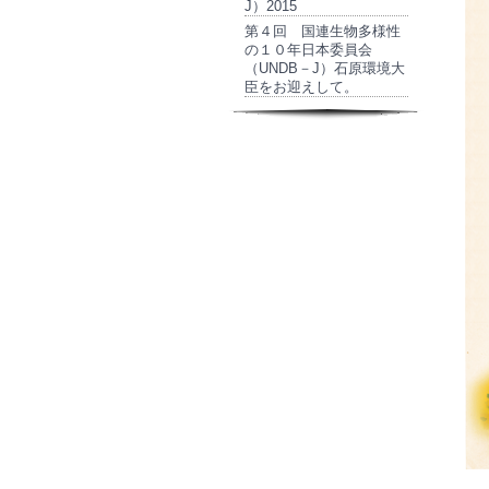
J）2015
第４回 国連生物多様性
の１０年日本委員会
（UNDB－J）石原環境大
臣をお迎えして。