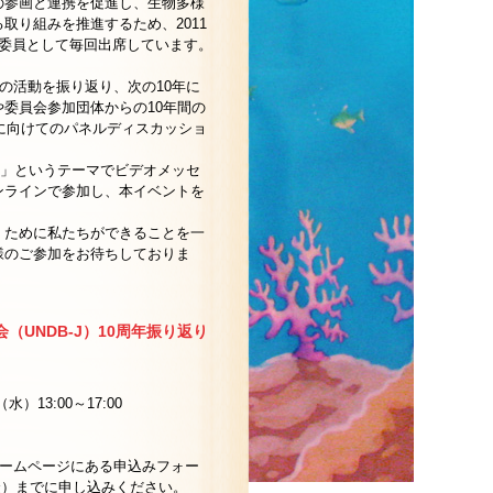
の参画と連携を促進し、生物多様
取り組みを推進するため、2011
は委員として毎回出席しています。
での活動を振り返り、次の10年に
委員会参加団体からの10年間の
年に向けてのパネルディスカッショ
せて」というテーマでビデオメッセ
ンラインで参加し、本イベントを
くために私たちができることを一
様のご参加をお待ちしておりま
（UNDB-J）10周年振り返り
）13:00～17:00
Jホームページにある申込みフォー
（金）までに申し込み
ください。