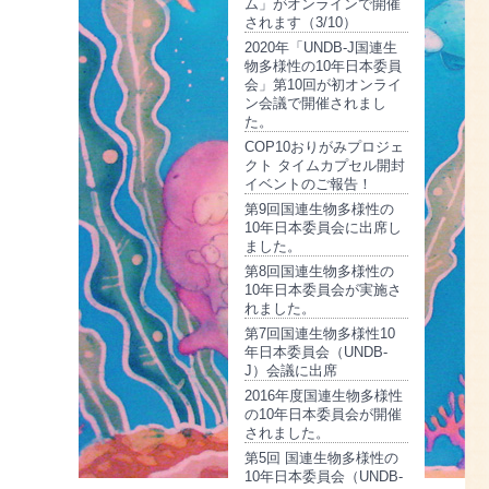
ム」がオンラインで開催
されます（3/10）
2020年「UNDB-J国連生
物多様性の10年日本委員
会」第10回が初オンライ
ン会議で開催されまし
た。
COP10おりがみプロジェ
クト タイムカプセル開封
イベントのご報告！
第9回国連生物多様性の
10年日本委員会に出席し
ました。
第8回国連生物多様性の
10年日本委員会が実施さ
れました。
第7回国連生物多様性10
年日本委員会（UNDB-
J）会議に出席
2016年度国連生物多様性
の10年日本委員会が開催
されました。
第5回 国連生物多様性の
10年日本委員会（UNDB-