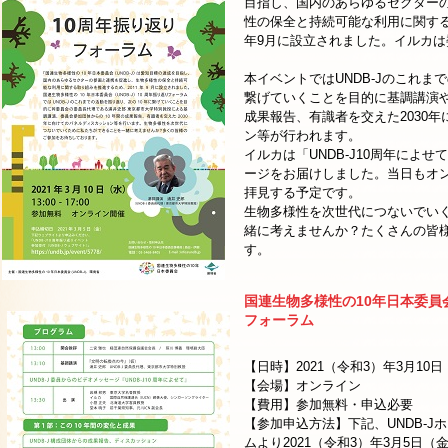
目指し、国内のあらゆるセクター
性の保全と持続可能な利用に関する
年9月に設立されました。イルカ
本イベントではUNDB-Jのこれま
繋げていくことを目的に基調講演や
成果報告、有識者を交えた2030
ン等が行われます。
イルカは「UNDB-J10周年によ
ージをお届けしました。当日もオ
拝見する予定です。
生物多様性を次世代につないでい
緒に考えませんか？たくさんの皆
す。
国連生物多様性の10年日本委員会
フォーラム
【日時】2021（令和3）年3月10日（水
【会場】オンライン
【費用】参加無料・申込必要
【参加申込方法】下記、UNDB-
ムより
2021（令和3）年3月5日