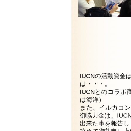
IUCNの活動資
は・・・。
IUCNとのコラボ
は海洋）
また、イルカコン
御協力金は、IU
出来た事を報告し