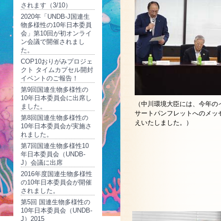
されます（3/10）
2020年「UNDB-J国連生
物多様性の10年日本委員
会」第10回が初オンライ
ン会議で開催されまし
た。
COP10おりがみプロジェ
クト タイムカプセル開封
イベントのご報告！
第9回国連生物多様性の
10年日本委員会に出席し
（中川環境大臣には、今年のイルカ 
ました。
サートパンフレットへのメッ
第8回国連生物多様性の
えいたしました。）
10年日本委員会が実施さ
れました。
第7回国連生物多様性10
年日本委員会（UNDB-
J）会議に出席
2016年度国連生物多様性
の10年日本委員会が開催
されました。
第5回 国連生物多様性の
10年日本委員会（UNDB-
J）2015