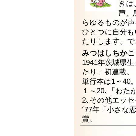
きは
声、
らゆるものが声
ひとつに自分も
たりします。で
みつはしちかこ
1941年茨城県
たり」初連載。
単行本は1～4
１～20､「わた
2､その他エッ
´77年「小さ
賞。