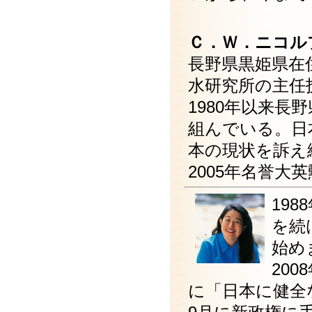
Ｃ．Ｗ．ニコル
長野県黒姫県在
水研究所の主任
1980年以来
組んでいる。日
本の現状を訴え
2005年名誉大
19
を続
始め
20
に「日本に健全