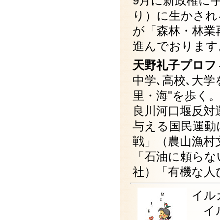
9月に新政権に
り）に生かされ
が「森林・林業
進んでおります
天野礼子プロフ
中学､高校､大
里・海"を歩く。
良川河口堰反対
与える国民運動
戦」（農山漁村
「石油に頼らな
社）「有機な人
イル
イル