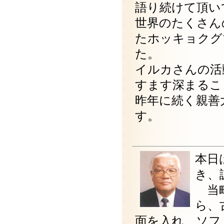
語り続けて頂い
世界のたくさん
たホッキョクグ
た。
イルカさんの活
すます深まるこ
昨年に続く親善
す。
本日は
き、
当町
ら、
面を入れ、ソフ