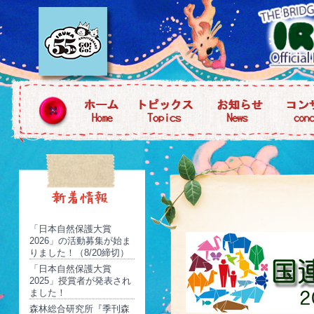
「日本自然保護大賞
2026」の活動募集が始ま
りました！（8/20締切）
「日本自然保護大賞
2025」授賞者が発表され
ました！
森林総合研究所『季刊森