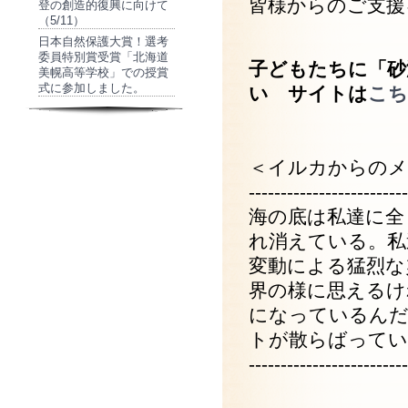
皆様からのご支援
登の創造的復興に向けて
（5/11）
日本自然保護大賞！選考
委員特別賞受賞「北海道
子どもたちに「砂
美幌⾼等学校」での授賞
式に参加しました。
い サイトは
こち
＜イルカからのメ
-------------------------
海の底は私達に全
れ消えている。私
変動による猛烈な
界の様に思えるけ
になっているんだ
トが散らばってい
-------------------------