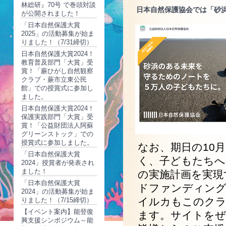
林総研』70号 で巻頭対談
日本自然保護協会では「砂
が公開されました！
「日本自然保護大賞
2025」の活動募集が始ま
りました！（7/31締切）
日本自然保護大賞2024！
教育普及部門「大賞」受
賞！「蕨ひがし自然観察
クラブ・蕨市立東公民
館」での授賞式に参加し
ました。
日本自然保護大賞2024！
保護実践部門「大賞」受
賞！「公益財団法人阿蘇
グリーンストック」での
授賞式に参加しました。
なお、期日の10
「日本自然保護大賞
く、子どもたちへ
2024」授賞者が発表され
ました！
の実施計画を実現す
「日本自然保護大賞
ドファンディング
2024」の活動募集が始ま
イルカもこのク
りました！（7/15締切）
【イベント案内】能登復
ます。サイトをぜ
興支援シンポジウム～能