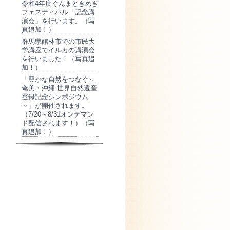
令和4年度ぐんまときめき
フェスティバル「記念講
演会」を行います。（写
真追加！）
群馬県館林市での市民大
学講座でイルカの講演会
を行いました！（写真追
加！）
「豊かな自然をつなぐ～
奄美・沖縄 世界自然遺産
登録記念シンポジウム
～」が開催されます。
（7/20～8/31オンデマン
ド配信されます！）（写
真追加！）