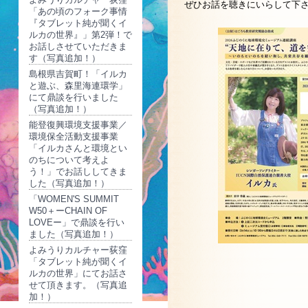
ぜひお話を聴きにいらして下
「あの頃のフォーク事情
『タブレット純が聞くイ
ルカの世界』」第2弾！で
お話しさせていただきま
す（写真追加！）
島根県吉賀町！「イルカ
と遊ぶ、森里海連環学」
にて鼎談を行いました
（写真追加！）
能登復興環境支援事業／
環境保全活動支援事業
「イルカさんと環境とい
のちについて考えよ
う！」でお話ししてきま
した（写真追加！）
「WOMEN'S SUMMIT
W50＋ーCHAIN OF
LOVEー」で鼎談を行い
ました（写真追加！）
よみうりカルチャー荻窪
「タブレット純が聞くイ
ルカの世界」にてお話さ
せて頂きます。（写真追
加！）