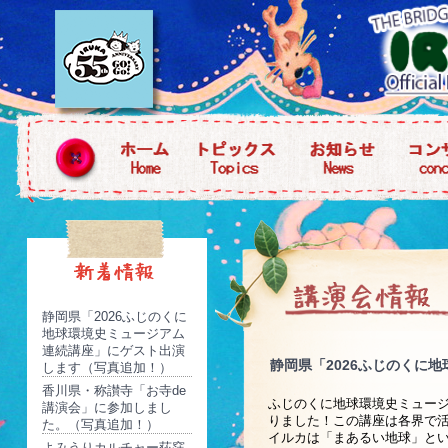
静岡県「2026ふじのくに
地球環境史ミュージアム
連続講座」にゲスト出演
静岡県「2026ふじのくに
します（写真追加！）
香川県・称讃寺「お寺de
ふじのくに地球環境史ミュー
講演会」に参加しまし
りました！この講座は各界で
た。（写真追加！）
イルカは「まあるい地球」と
よみうりカルチャー荻窪