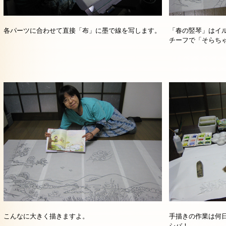
各パーツに合わせて直接「布」に墨で線を写します。
「春の竪琴」はイ
チーフで「そらち
こんなに大きく描きますよ。
手描きの作業は何
シバ！