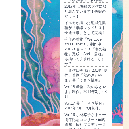
2017年は振袖の大作に取
り組んでいます！孫娘の
だよ～！
イルカが描いた絶滅危惧
種が「染織レッドリスト
全通袋帯」として完成！
今年の着物「We Love
You Planet！」制作中
2016！春～！！「冬の着
物」完成！And「振袖」
も描いてますけど...なに
か？
「連作四季-秋」2014年制
作。着物「秋のさとや
ま」帯「うさぎ望月」
Vol.18 着物「秋のさとや
ま」制作。2014年3月・8
月
Vol.17 帯「うさぎ望月」
2014年3月・8月制作。
Vol.16 小林幸子さま五十
周年記念コンサートin武
道館 振袖プロデュース