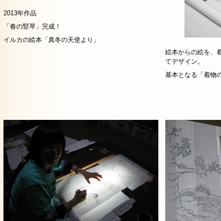
2013年作品
「春の竪琴」完成！
イルカの絵本「真冬の天使より」
絵本からの絵を、
てデザイン。
基本となる「着物