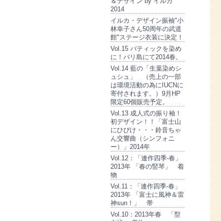
＆デザイン by イルカ
2014
イルカ・デザイン振袖"小
林幸子さん50周年の武道
館"ステージ衣装に決定！
Vol.15 バティックを染め
に！バリ島にて2014春。
Vol.14 藍の「生葉染めシ
ュシュ」 （売上の一部
は環境活動の為にIUCNに
寄付されます。）9月HP
限定60個販売予定。
Vol.13 成人式の振り袖！
初デザイン！！「富士山
にひびけ・・・鈴音ちゃ
ん交響曲（シンフォニ
ー）」2014年
Vol.12：「連作四季-春」
2013年 「春の竪琴」 着
物
Vol.11：「連作四季-春」
2013年 「富士に風神＆雷
神sun！」 帯
Vol.10：2013年春 「型