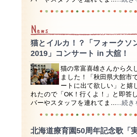
猫とイルカ！？「フォークソ
2019」コンサート in 大舘！
猫の常富喜雄さんから久
ました！「秋田県大館市
ートに出て欲しい」と嬉
れたので「OK！行くよ！」と即答し
バーやスタッフを連れてま...
...続
北海道療育園50周年記念歌「