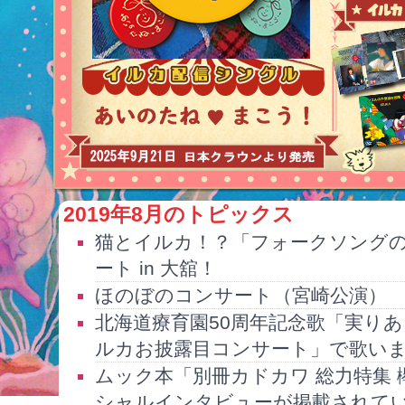
2019年8月のトピックス
猫とイルカ！？「フォークソングの
ート in 大舘！
ほのぼのコンサート（宮崎公演）
北海道療育園50周年記念歌「実り
ルカお披露目コンサート」で歌い
ムック本「別冊カドカワ 総力特集 
シャルインタビューが掲載されて