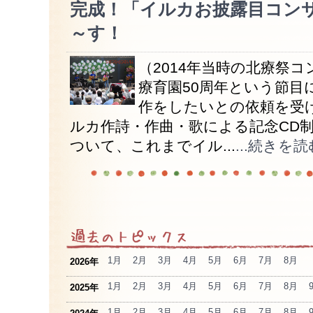
完成！「イルカお披露目コン
～す！
（2014年当時の北療祭
療育園50周年という節目
作をしたいとの依頼を受
ルカ作詩・作曲・歌による記念CD
ついて、これまでイル...
...続きを読
1月
2月
3月
4月
5月
6月
7月
8月
2026年
1月
2月
3月
4月
5月
6月
7月
8月
2025年
1月
2月
3月
4月
5月
6月
7月
8月