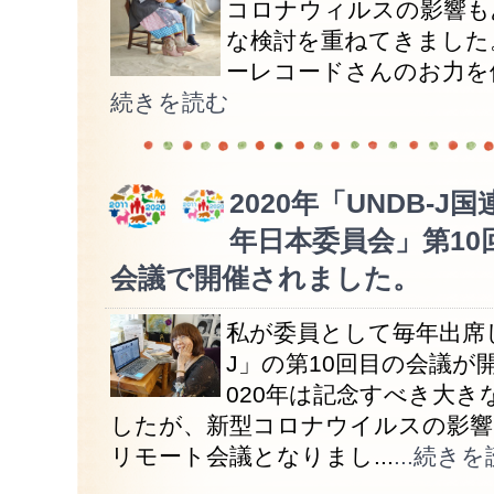
コロナウィルスの影響も
な検討を重ねてきました
ーレコードさんのお力を借
続きを読む
2020年「UNDB-J
年日本委員会」第1
会議で開催されました。
私が委員として毎年出席し
J」の第10回目の会議が
020年は記念すべき大き
したが、新型コロナウイルスの影響
リモート会議となりまし...
...続き