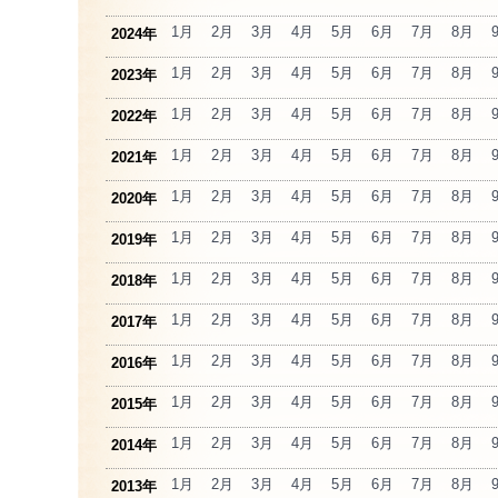
1月
2月
3月
4月
5月
6月
7月
8月
2024年
1月
2月
3月
4月
5月
6月
7月
8月
2023年
1月
2月
3月
4月
5月
6月
7月
8月
2022年
1月
2月
3月
4月
5月
6月
7月
8月
2021年
1月
2月
3月
4月
5月
6月
7月
8月
2020年
1月
2月
3月
4月
5月
6月
7月
8月
2019年
1月
2月
3月
4月
5月
6月
7月
8月
2018年
1月
2月
3月
4月
5月
6月
7月
8月
2017年
1月
2月
3月
4月
5月
6月
7月
8月
2016年
1月
2月
3月
4月
5月
6月
7月
8月
2015年
1月
2月
3月
4月
5月
6月
7月
8月
2014年
1月
2月
3月
4月
5月
6月
7月
8月
2013年