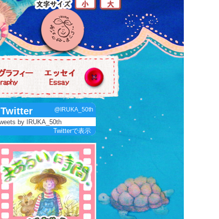
Twitter
@IRUKA_50th
weets by IRUKA_50th
Twitterで表示