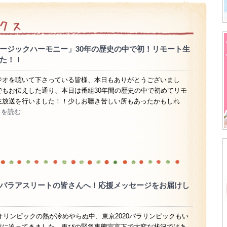
ージックハーモニー」30年の歴史の中で初！リモート生
た！！
ジオを聴いて下さっている皆様、本日もありがとうございまし
でもお伝えした通り、本日は番組30年間の歴史の中で初めてリモ
生放送を行いました！！少しお聴き苦しい所もあったかもしれ
続きを読む
パラアスリートの皆さんへ！応援メッセージをお届けし
0オリンピックの熱が冷めやらぬ中、東京2020パラリンピックもい
前に迫ってきました。再びの緊急事態宣言下で大変な状況ではあ