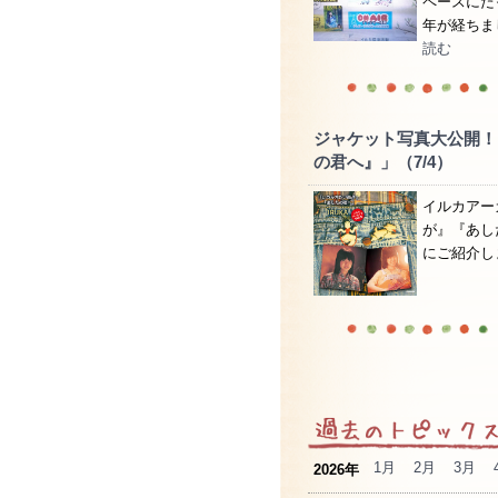
ペースにた
年が経ちま
読む
ジャケット写真大公開！
の君へ』」（7/4）
イルカアー
が』『あし
にご紹介しま
1月
2月
3月
2026年