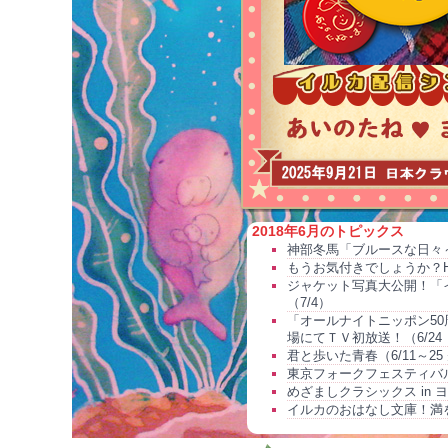
2018年6月のトピックス
神部冬馬「ブルースな日々
もうお気付きでしょうか？
ジャケット写真大公開！「イ
（7/4）
「オールナイトニッポン5
場にてＴＶ初放送！（6/24
君と歩いた青春（6/11～2
東京フォークフェスティバル
めざましクラシックス in
イルカのおはなし文庫！満