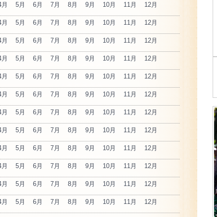
4月
5月
6月
7月
8月
9月
10月
11月
12月
4月
5月
6月
7月
8月
9月
10月
11月
12月
4月
5月
6月
7月
8月
9月
10月
11月
12月
4月
5月
6月
7月
8月
9月
10月
11月
12月
4月
5月
6月
7月
8月
9月
10月
11月
12月
4月
5月
6月
7月
8月
9月
10月
11月
12月
4月
5月
6月
7月
8月
9月
10月
11月
12月
4月
5月
6月
7月
8月
9月
10月
11月
12月
4月
5月
6月
7月
8月
9月
10月
11月
12月
4月
5月
6月
7月
8月
9月
10月
11月
12月
4月
5月
6月
7月
8月
9月
10月
11月
12月
4月
5月
6月
7月
8月
9月
10月
11月
12月