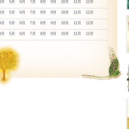
4月
5月
6月
7月
8月
9月
10月
11月
12月
4月
5月
6月
7月
8月
9月
10月
11月
12月
4月
5月
6月
7月
8月
9月
10月
11月
12月
4月
5月
6月
7月
8月
9月
10月
11月
12月