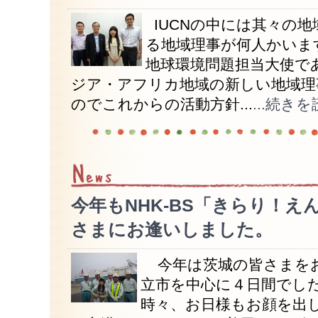
IUCNの中には其々の
る地域理事が何人かいま
地球環境問題担当大使で
ジア・アフリカ地域の新しい地域理
のでこれからの活動方針...
...続き
今年もNHK-BS「きらり！え
さまにお逢いしました。
今年は茨城の皆さまを
立市を中心に４日間でし
時々、お日様もお顔を出