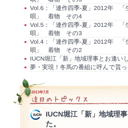
Vol.6：「連作四季-夏」2012年
唄」 着物 その4
Vol.5：「連作四季-夏」2012年
唄」 着物 その3
Vol.4：「連作四季-夏」2012年
唄」 着物 その2
IUCN堀江「新」地域理事とお逢い
夢・実現！冬馬の番組に呼んで貰っ
2013年7月
IUCN堀江「新」地域理
た。