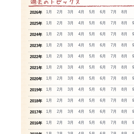
1月
2月
3月
4月
5月
6月
7月
8月
2026年
1月
2月
3月
4月
5月
6月
7月
8月
2025年
1月
2月
3月
4月
5月
6月
7月
8月
2024年
1月
2月
3月
4月
5月
6月
7月
8月
2023年
1月
2月
3月
4月
5月
6月
7月
8月
2022年
1月
2月
3月
4月
5月
6月
7月
8月
2021年
1月
2月
3月
4月
5月
6月
7月
8月
2020年
1月
2月
3月
4月
5月
6月
7月
8月
2019年
1月
2月
3月
4月
5月
6月
7月
8月
2018年
1月
2月
3月
4月
5月
6月
7月
8月
2017年
1月
2月
3月
4月
5月
6月
7月
8月
2016年
1月
2月
3月
4月
5月
6月
7月
8月