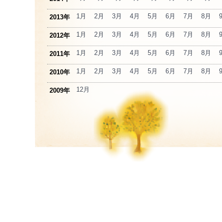
1月
2月
3月
4月
5月
6月
7月
8月
2013年
1月
2月
3月
4月
5月
6月
7月
8月
2012年
1月
2月
3月
4月
5月
6月
7月
8月
2011年
1月
2月
3月
4月
5月
6月
7月
8月
2010年
12月
2009年