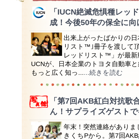
「IUCN絶滅危惧種レッ
成！今後50年の保全に向
出来上がったばかりの日本
リスト™｣冊子を渡して頂
レッドリスト™」が最新
UCNが、日本企業のトヨタ自動車
もっと広く知っ...
...続きを読む
「第7回AKB紅白対抗歌
ん！サプライズゲストで
年末！突然連絡がありまし
きくちPから。第7回AK