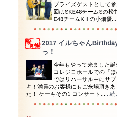
プライズゲストとして参
回はSKE48チームSの
E48チームKⅡの小畑優...
2017 イルちゃんBirth
っ！
今年もやって来ました誕
コレジヨホールでの「ほ
ではリハーサル中にサプ
キ！満員のお客様にもご来場頂きあ
た！ ケーキその1 コンサート...
..