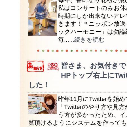
私はコンサートのみお休
時期にしか出来ないアレ
きます！＊ニッポン放送
ックハーモニー」は勿論
毎...
...続きを読む
皆さま、お気付きで
HPトップ右上にTwi
した！
昨年11月にTwitterを
「Twitterのやり方や
う方が多かったため、イ
覧頂けるようにシステムを作って