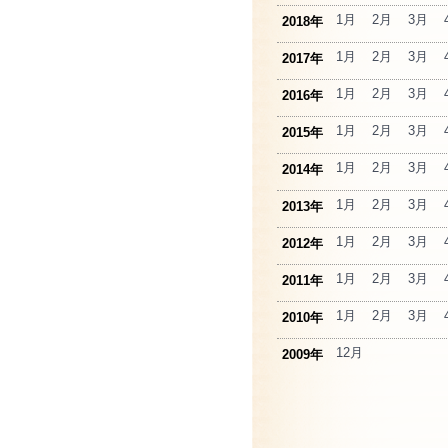
1月
2月
3月
2018年
1月
2月
3月
2017年
1月
2月
3月
2016年
1月
2月
3月
2015年
1月
2月
3月
2014年
1月
2月
3月
2013年
1月
2月
3月
2012年
1月
2月
3月
2011年
1月
2月
3月
2010年
12月
2009年