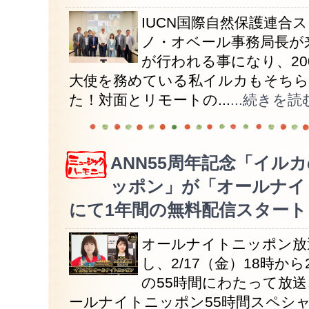
IUCN国際自然保護連合
ノ・オベール事務局長が
が行われる事になり、200
大使を務めている私イルカもそちら
た！対面とリモートの...
...続きを読
ANN55周年記念「イル
ッポン」が「オールナイ
にて1年間の無料配信スタート！
オールナイトニッポン放
し、2/17（金）18時から
の55時間にわたって放
ールナイトニッポン55時間スペシ