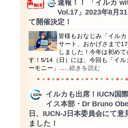
速報！！ 「イルカ with
Vol.17」2023年8
て開催決定！
皆様もおなじみ「イルカ wit
サート、おかげさまで1
しました！今年は初めて
す！5/14（日）には、今回も「イ
ーモニー」...
...続きを読む
イルカも出席！IUCN国
イス本部・Dr Bruno O
日、IUCN-J日本委員会にて
ました！