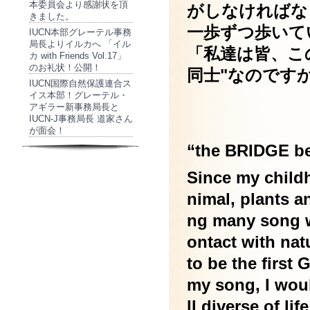
本委員会より感謝状を頂
がしなければな
きました。
一歩ずつ歩いて
IUCN本部グレーテル事務
局長よりイルカへ 「イル
「私達は皆、こ
カ with Friends Vol.17」
のお礼状！公開！
同士"なのです
IUCN国際自然保護連合ス
イス本部！グレーテル・
アギラー新事務局長と
IUCN-J事務局長 道家さん
が面会！
“the BRIDGE be
Since my childh
nimal, plants a
ng many song w
ontact with nat
to be the firs
my song, I woul
ll diverse of lif