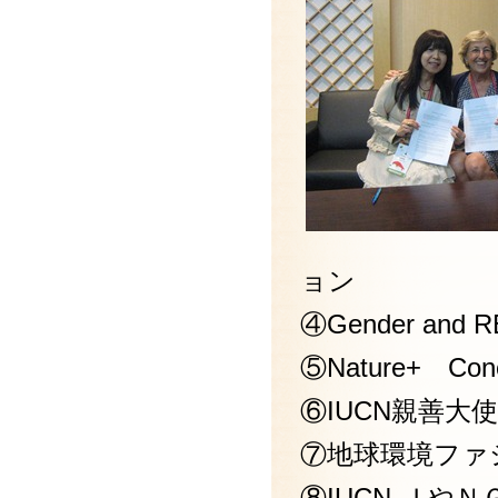
ョン
④Gender a
⑤Nature+ C
⑥IUCN親善大
⑦地球環境ファ
⑧IUCN-Ｊ