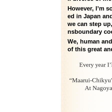
However, I’m so
ed in Japan and
we can step up,
nsboundary coo
We, human and a
of this great an
Every year I’
“Maarui-Chikyu
At Nagoy