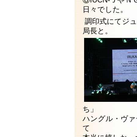
日々でした。
調印式にてジュ
局長と。
ち」
ハングル・ヴァ
て