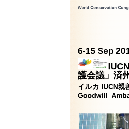
World Conservation Con
6-15 Sep 201
IU
護会議」済
イルカ IUCN
Goodwill Amb