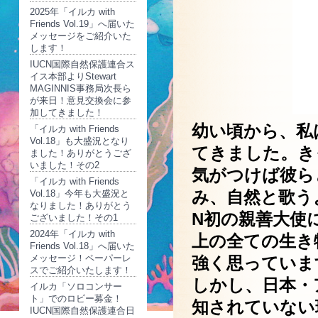
2025年「イルカ with
Friends Vol.19」へ届いた
メッセージをご紹介いた
します！
IUCN国際自然保護連合ス
イス本部よりStewart
MAGINNIS事務局次長ら
が来日！意見交換会に参
加してきました！
幼い頃から、私
「イルカ with Friends
Vol.18」も大盛況となり
てきました。き
ました！ありがとうござ
いました！その2
気がつけば彼ら
「イルカ with Friends
み、自然と歌うよ
Vol.18」今年も大盛況と
なりました！ありがとう
N初の親善大使
ございました！その1
2024年「イルカ with
上の全ての生き
Friends Vol.18」へ届いた
メッセージ！ペーパーレ
強く思っていま
スでご紹介いたします！
しかし、日本・
イルカ「ソロコンサー
ト」でのロビー募金！
知されていない
IUCN国際自然保護連合日