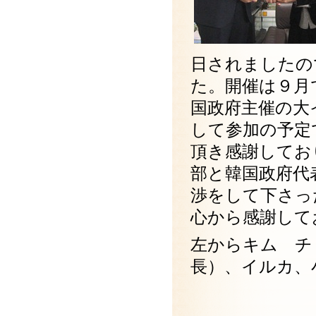
日されましたの
た。開催は９月
国政府主催の大
して参加の予定
頂き感謝してお
部と韓国政府代
渉をして下さっ
心から感謝して
左からキム チ
長）、イ