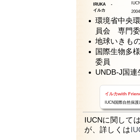
IU
IRUKA -
イルカ
20
環境省中央
員会 専門
地球いきも
国際生物多
委員
UNDB-J
イルカwith Frie
IUCN国際自然保
IUCNに関し
が、詳しくは
IU