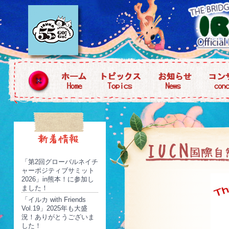
「第2回グローバルネイチ
ャーポジティブサミット
2026」in熊本！に参加し
ました！
「イルカ with Friends
Vol.19」2025年も大盛
況！ありがとうございま
した！